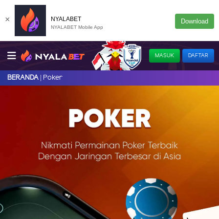
×
NYALABET
Download
NYALABET Mobile App
MASUK
DAFTAR
Poker
BERANDA