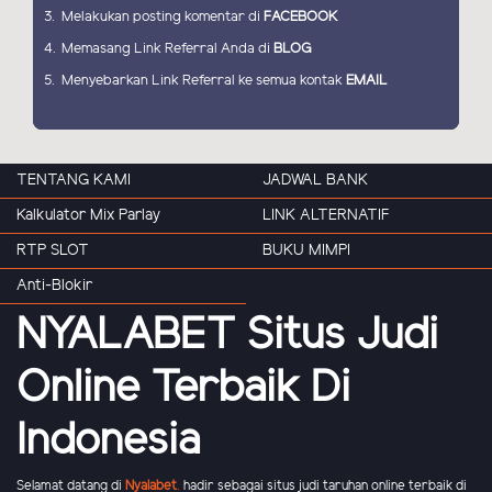
3.
Melakukan posting komentar di
FACEBOOK
4.
Memasang Link Referral Anda di
BLOG
5.
Menyebarkan Link Referral ke semua kontak
EMAIL
TENTANG KAMI
JADWAL BANK
Kalkulator Mix Parlay
LINK ALTERNATIF
RTP SLOT
BUKU MIMPI
Anti-Blokir
NYALABET Situs Judi
Online Terbaik Di
Indonesia
Selamat datang di
Nyalabet
.
hadir sebagai situs judi taruhan online terbaik di