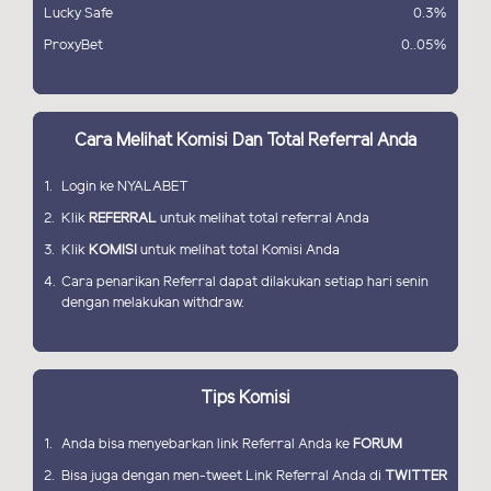
Lucky Safe
0.3%
ProxyBet
0..05%
Cara Melihat Komisi Dan Total Referral Anda
1.
Login ke NYALABET
2.
Klik
REFERRAL
untuk melihat total referral Anda
3.
Klik
KOMISI
untuk melihat total Komisi Anda
4.
Cara penarikan Referral dapat dilakukan setiap hari senin
dengan melakukan withdraw.
Tips Komisi
1.
Anda bisa menyebarkan link Referral Anda ke
FORUM
2.
Bisa juga dengan men-tweet Link Referral Anda di
TWITTER