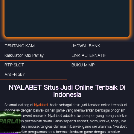
TENTANG KAMI
JADWAL BANK
Kalkulator Mix Parlay
LINK ALTERNATIF
RTP SLOT
BUKU MIMPI
Anti-Blokir
NYALABET Situs Judi Online Terbaik Di
Indonesia
Selamat datang di
Nyalabet
.
hadir sebagai situs judi taruhan online terbaik di
Indonesia dengan banyak pilihan game yang menawarkan berbagai program
promo dan event menarik. Nyalabet adalah situs pelopor yang menghadirkan
banyak jenis permainan dalam 1 akun seperti esport, slots, idnlive, togel, live
casino, mickey mouse, tangkas dan masih banyak game seru lainnya. Nyalabet
menghadirkan pengalaman seru bermain kedalam game dengan tampilan