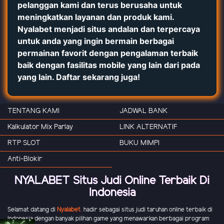
pelanggan kami dan terus berusaha untuk
meningkatkan layanan dan produk kami.
Nyalabet menjadi situs andalan dan terpercaya
untuk anda yang ingin bermain berbagai
permainan favorit dengan pengalaman terbaik
baik dengan fasilitas mobile yang lain dari pada
yang lain. Daftar sekarang juga!
TENTANG KAMI
JADWAL BANK
Kalkulator Mix Parlay
LINK ALTERNATIF
RTP SLOT
BUKU MIMPI
Anti-Blokir
NYALABET Situs Judi Online Terbaik Di
Indonesia
Selamat datang di
Nyalabet
.
hadir sebagai situs judi taruhan online terbaik di
Indonesia dengan banyak pilihan game yang menawarkan berbagai program