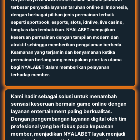
terbesar penyedia layanan taruhan online di Indonesia,
dengan berbagai pilihan jenis permainan terbaik
seperti sportbook, esports, slots, idnlive, live casino,
tangkas dan tembak ikan. NYALABET menyajikan
keseruan permainan dengan tampilan modern dan
atraktif sehingga memberikan pengalaman berbeda.
Keamanan yang terjamin dan kenyamanan ketika
permainan berlangsung merupakan prioritas utama
bagi NYALABET dalam memberikan pelayanan
terhadap member.
Kami hadir sebagai solusi untuk menambah
sensasi keseruan bermain game online dengan
layanan entertainment paling berkualitas.
Dengan pengembangan layanan digital oleh tim
profesional yang berfokus pada kepuasan
member, menjadikan NYALABET layak menjadi