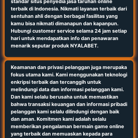
standar situs penyedia jasa taruhan online
terbaik di Indonesia. Nikmati layanan terbaik dari
sentuhan ahli dengan berbagai fasilitas yang
kamu bisa nikmati dimanapun dan kapanpun.
Hubungi customer service selama 24 jam setiap
hari untuk mendapatkan info dan penawaran
menarik seputar produk NYALABET.
Keamanan dan privasi pelanggan juga merupaka
fokus utama kami. Kami menggunakan teknologi
enkripsi terbaik dan tercanggih untuk
melindungi data dan informasi pelanggan kami.
Dan kami selalu berusaha untuk memastikan
bahwa transaksi keuangan dan informasi pribadi
pelanggan kami selalu dilindungi dengan baik
dan aman. Komitmen kami adalah selalu
memberikan pengalaman bermain game online
yang terbaik dan memuaskan kepada para