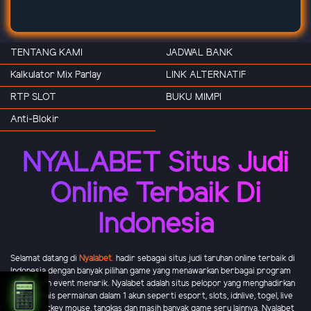
TENTANG KAMI
JADWAL BANK
Kalkulator Mix Parlay
LINK ALTERNATIF
RTP SLOT
BUKU MIMPI
Anti-Blokir
NYALABET Situs Judi
Online Terbaik Di
Indonesia
Selamat datang di
Nyalabet
.
hadir sebagai situs judi taruhan online terbaik di
Indonesia dengan banyak pilihan game yang menawarkan berbagai program
promo dan event menarik. Nyalabet adalah situs pelopor yang menghadirkan
banyak jenis permainan dalam 1 akun seperti esport, slots, idnlive, togel, live
casino, mickey mouse, tangkas dan masih banyak game seru lainnya. Nyalabet