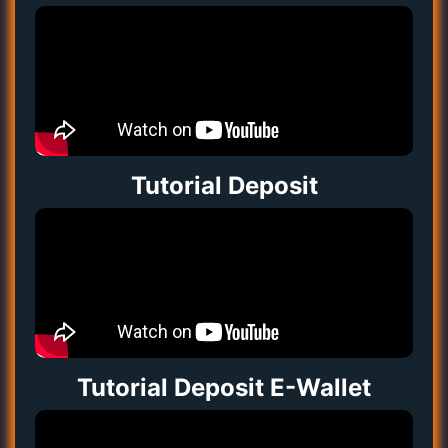
Tutorial Deposit
Tutorial Deposit E-Wallet