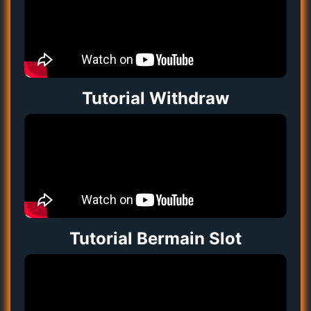
Tutorial Withdraw
Tutorial Bermain Slot