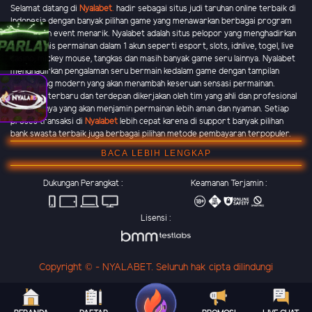
Selamat datang di
Nyalabet
.
hadir sebagai situs judi taruhan online terbaik di
Indonesia dengan banyak pilihan game yang menawarkan berbagai program
promo dan event menarik. Nyalabet adalah situs pelopor yang menghadirkan
banyak jenis permainan dalam 1 akun seperti esport, slots, idnlive, togel, live
casino, mickey mouse, tangkas dan masih banyak game seru lainnya. Nyalabet
menghadirkan pengalaman seru bermain kedalam game dengan tampilan
grafik yang modern yang akan menambah keseruan sensasi permainan.
Teknologi terbaru dan terdepan dikerjakan oleh tim yang ahli dan profesional
di bidangnya yang akan menjamin permainan lebih aman dan nyaman. Setiap
proses transaksi di
Nyalabet
lebih cepat karena di support banyak pilihan
bank swasta terbaik juga berbagai pilihan metode pembayaran terpopuler.
BACA LEBIH LENGKAP
Dukungan Perangkat :
Keamanan Terjamin :
Lisensi :
Copyright © - NYALABET. Seluruh hak cipta dilindungi