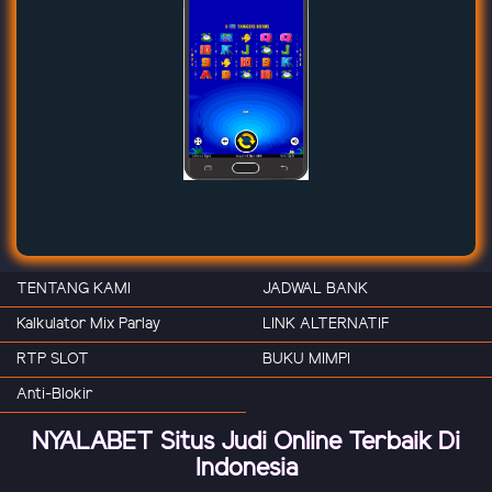
TENTANG KAMI
JADWAL BANK
Kalkulator Mix Parlay
LINK ALTERNATIF
RTP SLOT
BUKU MIMPI
Anti-Blokir
NYALABET Situs Judi Online Terbaik Di
Indonesia