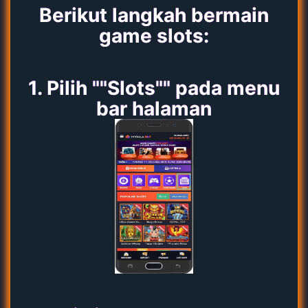
Berikut langkah bermain
game slots:
1. Pilih ""Slots"" pada menu
bar halaman