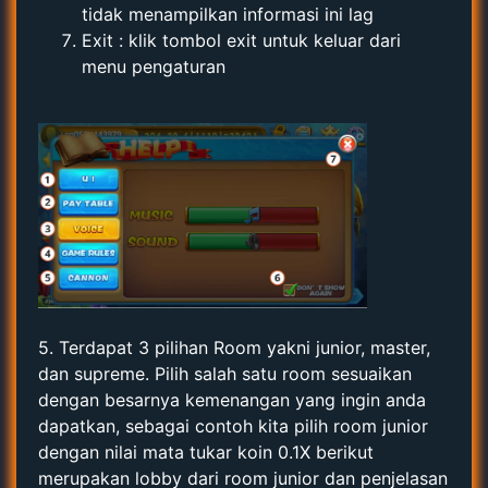
tidak menampilkan informasi ini lag
Exit : klik tombol exit untuk keluar dari
menu pengaturan
5. Terdapat 3 pilihan Room yakni junior, master,
dan supreme. Pilih salah satu room sesuaikan
dengan besarnya kemenangan yang ingin anda
dapatkan, sebagai contoh kita pilih room junior
dengan nilai mata tukar koin 0.1X berikut
merupakan lobby dari room junior dan penjelasan