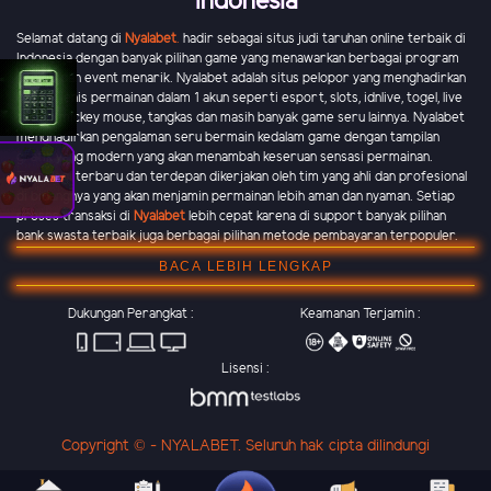
Indonesia
Selamat datang di
Nyalabet
.
hadir sebagai situs judi taruhan online terbaik di
Indonesia dengan banyak pilihan game yang menawarkan berbagai program
promo dan event menarik. Nyalabet adalah situs pelopor yang menghadirkan
banyak jenis permainan dalam 1 akun seperti esport, slots, idnlive, togel, live
casino, mickey mouse, tangkas dan masih banyak game seru lainnya. Nyalabet
menghadirkan pengalaman seru bermain kedalam game dengan tampilan
grafik yang modern yang akan menambah keseruan sensasi permainan.
Teknologi terbaru dan terdepan dikerjakan oleh tim yang ahli dan profesional
di bidangnya yang akan menjamin permainan lebih aman dan nyaman. Setiap
proses transaksi di
Nyalabet
lebih cepat karena di support banyak pilihan
bank swasta terbaik juga berbagai pilihan metode pembayaran terpopuler.
BACA LEBIH LENGKAP
Dukungan Perangkat :
Keamanan Terjamin :
Lisensi :
Copyright © - NYALABET. Seluruh hak cipta dilindungi