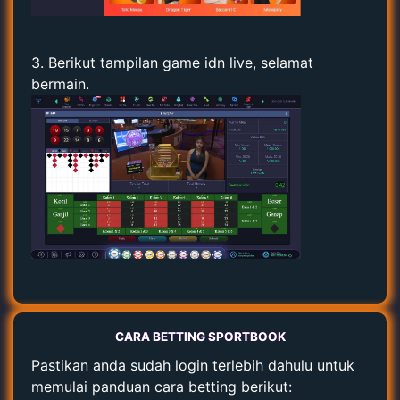
3. Berikut tampilan game idn live, selamat
bermain.
CARA BETTING SPORTBOOK
Pastikan anda sudah login terlebih dahulu untuk
memulai panduan cara betting berikut: