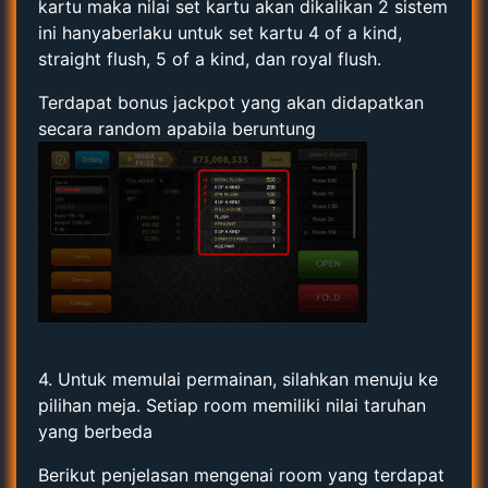
kartu maka nilai set kartu akan dikalikan 2 sistem
ini hanyaberlaku untuk set kartu 4 of a kind,
straight flush, 5 of a kind, dan royal flush.
Terdapat bonus jackpot yang akan didapatkan
secara random apabila beruntung
4. Untuk memulai permainan, silahkan menuju ke
pilihan meja. Setiap room memiliki nilai taruhan
yang berbeda
Berikut penjelasan mengenai room yang terdapat