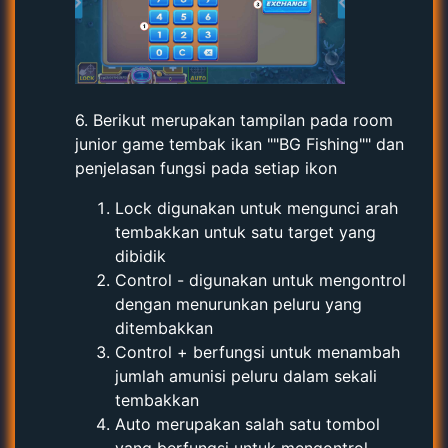
6. Berikut merupakan tampilan pada room
junior game tembak ikan ""BG Fishing"" dan
penjelasan fungsi pada setiap ikon
Lock digunakan untuk mengunci arah
tembakkan untuk satu target yang
dibidik
Control - digunakan untuk mengontrol
dengan menurunkan peluru yang
ditembakkan
Control + berfungsi untuk menambah
jumlah amunisi peluru dalam sekali
tembakkan
Auto merupakan salah satu tombol
yang berfungsi untuk mengontrol