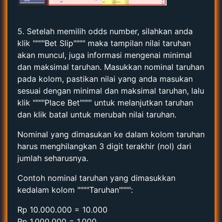
5. Setelah memilih odds number, silahkan anda
klik """"Bet Slip"""" maka tampilan nilai taruhan
akan muncul, juga informasi mengenai minimal
dan maksimal taruhan. Masukkan nominal taruhan
pada kolom, pastikan nilai yang anda masukan
sesuai dengan minimal dan maksimal taruhan, lalu
klik """"Place Bet"""" untuk melanjutkan taruhan
dan klik batal untuk merubah nilai taruhan.
Nominal yang dimasukan ke dalam kolom taruhan
harus menghilangkan 3 digit terakhir (nol) dari
jumlah seharusnya.
Contoh nominal taruhan yang dimasukkan
kedalam kolom """"Taruhan"""":
Rp 10.000.000 = 10.000
Rp 1.000.000 = 1.000