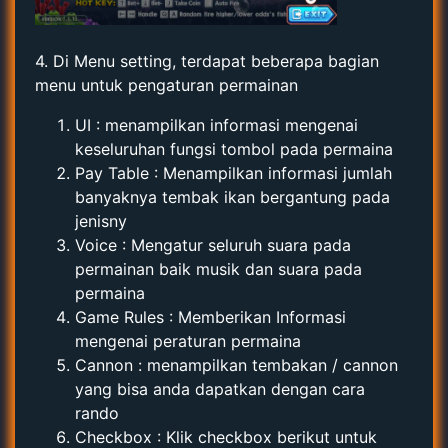
4. Di Menu setting, terdapat beberapa bagian
menu untuk pengaturan permainan
UI : menampilkan informasi mengenai
keseluruhan fungsi tombol pada permaina
Pay Table : Menampilkan informasi jumlah
banyaknya tembak ikan bergantung pada
jenisny
Voice : Mengatur seluruh suara pada
permainan baik musik dan suara pada
permaina
Game Rules : Memberikan Informasi
mengenai peraturan permaina
Cannon : menampilkan tembakan / cannon
yang bisa anda dapatkan dengan cara
rando
Checkbox : Klik checkbox berikut untuk