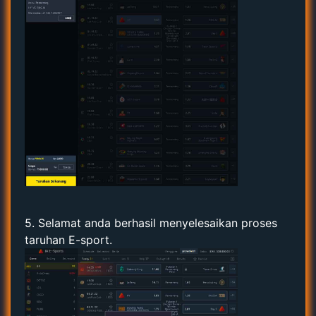
5. Selamat anda berhasil menyelesaikan proses
taruhan E-sport.