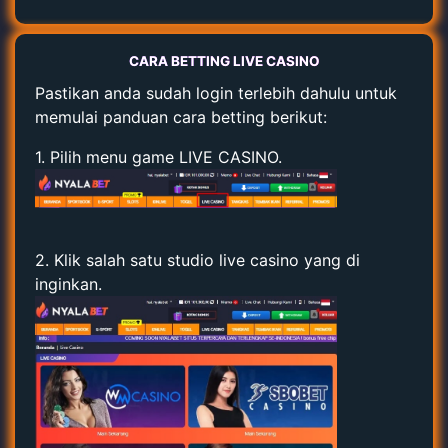
CARA BETTING LIVE CASINO
Pastikan anda sudah login terlebih dahulu untuk
memulai panduan cara betting berikut:
1. Pilih menu game LIVE CASINO.
2. Klik salah satu studio live casino yang di
inginkan.