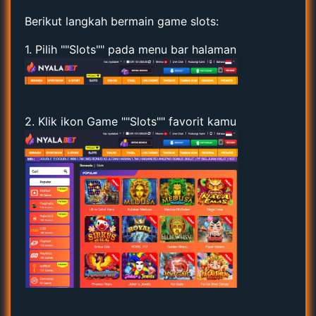
Berikut langkah bermain game slots:
1. Pilih ""Slots"" pada menu bar halaman
2. Klik ikon Game ""Slots"" favorit kamu