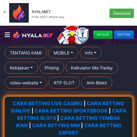
×
NYALABET
Download
NYALABET Mobile App
MASUK
DAFTAR
TENTANG KAMI
MOBILE
Info
Kebijakan
Phising
Kalkulator Mix Parlay
video-website
RTP SLOT
Anti-Blokir
CARA BETTING LIVE CASINO
|
CARA BETTING
IDNLIVE
|
CARA BETTING SPORTSBOOK
|
CARA
BETTING SLOTS
|
CARA BETTING TEMBAK
IKAN
|
CARA BETTING MM
|
CARA BETTING
ESPORT