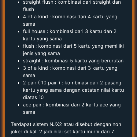
straight flush : kombinasi dari straight dan
flush
4 of a kind : kombinasi dari 4 kartu yang
sama
full house : kombinasi dari 3 kartu dan 2
kartu yang sama
flush : kombinasi dari 5 kartu yang memiliki
jenis yang sama
straight : kombinasi 5 kartu yang berurutan
3 of a kind : kombinasi dari 3 kartu yang
sama
2 pair ( 10 pair ) : kombinasi dari 2 pasang
kartu yang sama dengan catatan nilai kartu
diatas 10
ace pair : kombinasi dari 2 kartu ace yang
sama
Terdapat sistem NJX2 atau disebut dengan non
joker di kali 2 jadi nilai set kartu murni dari 7