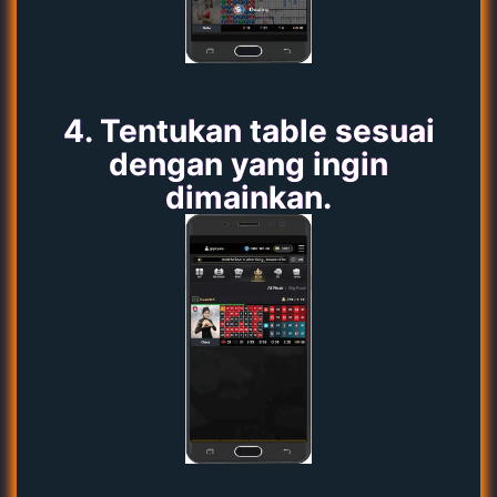
4. Tentukan table sesuai
dengan yang ingin
dimainkan.